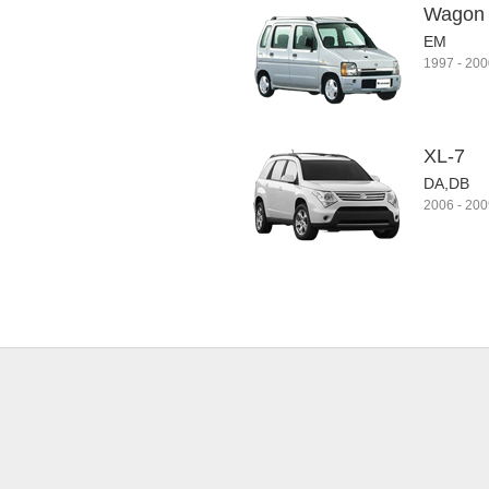
Wagon
EM
1997
-
200
XL-7
DA,DB
2006
-
200