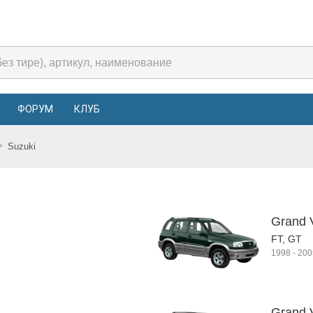
ФОРУМ
КЛУБ
Suzuki
Grand V
FT, GT
1998
-
200
Grand V