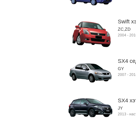
Swift х
ZC,ZD
2004
-
201
SX4 се
GY
2007
-
201
SX4 хэт
JY
2013
-
нас