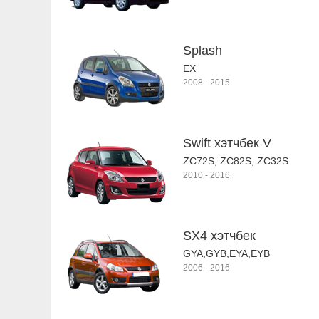
Splash
EX
2008
-
2015
Swift хэтчбек V
ZC72S, ZC82S, ZC32S
2010
-
2016
SX4 хэтчбек
GYA,GYB,EYA,EYB
2006
-
2016