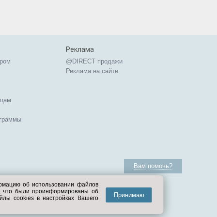
Реклама
ером
@DIRECT продажи
Реклама на сайте
ицам
ограммы
Вам помочь?
ормацию об использовании файлов
е, что были проинформированы об
Принимаю
йлы cookies в настройках Вашего