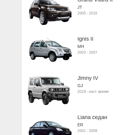
JT
2005
-
2016
Ignis II
MH
2003
-
2007
Jimny IV
GJ
2018
-
наст. время
Liana седан
ER
2001
-
2008