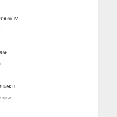
этчбек IV
0
дан
4
чбек II
т. время