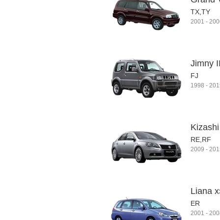
TX,TY
2001
-
200
Jimny II
FJ
1998
-
201
Kizashi
RE,RF
2009
-
201
Liana 
ER
2001
-
200