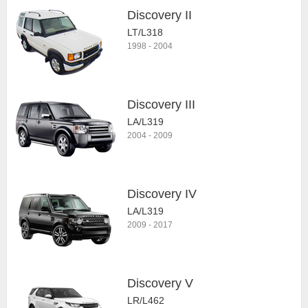
Discovery II
LT/L318
1998
-
2004
Discovery III
LA/L319
2004
-
2009
Discovery IV
LA/L319
2009
-
2017
Discovery V
LR/L462