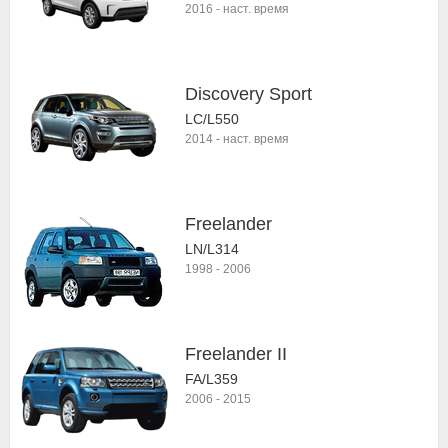
2016
-
наст. время
Discovery Sport
LC/L550
2014
-
наст. время
Freelander
LN/L314
1998
-
2006
Freelander II
FA/L359
2006
-
2015