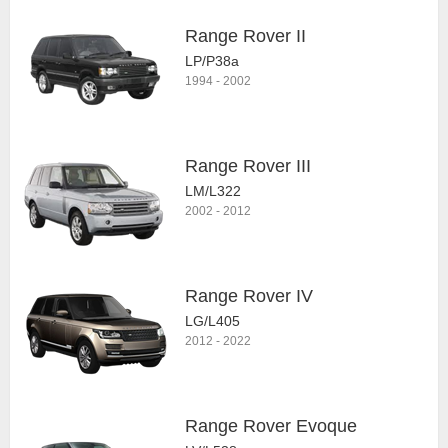
Range Rover II
LP/P38a
1994
-
2002
Range Rover III
LM/L322
2002
-
2012
Range Rover IV
LG/L405
2012
-
2022
Range Rover Evoque