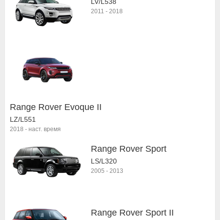
LV/L538
2011
-
2018
Range Rover Evoque II
LZ/L551
2018
-
наст. время
Range Rover Sport
LS/L320
2005
-
2013
Range Rover Sport II