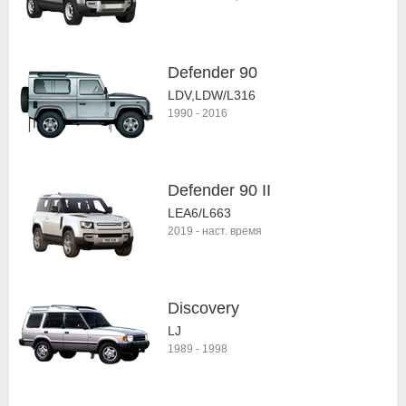
Defender 90
LDV,LDW/L316
1990
-
2016
Defender 90 II
LEA6/L663
2019
-
наст. время
Discovery
LJ
1989
-
1998