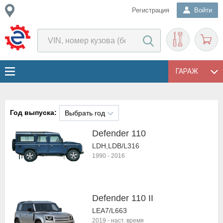
Регистрация
Войти
ГАРАЖ
Год выпуска:
Выбрать год
Defender 110
LDH,LDB/L316
1990
-
2016
Defender 110 II
LEA7/L663
2019
-
наст. время