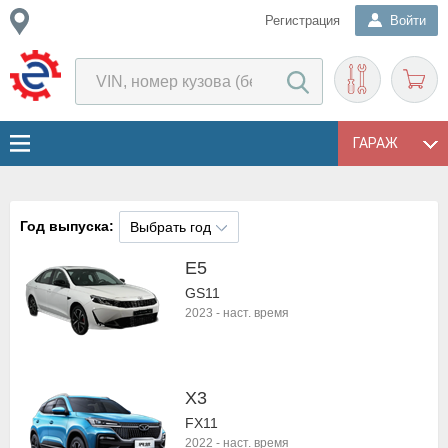
Регистрация
Войти
ГАРАЖ
Год выпуска:
Выбрать год
E5
GS11
2023
-
наст. время
X3
FX11
2022
-
наст. время