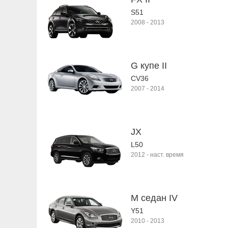
S51
2008
-
2013
G купе II
CV36
2007
-
2014
JX
L50
2012
-
наст. время
M седан IV
Y51
2010
-
2013