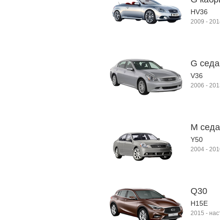
HV36
2009
-
201
G седан
V36
2006
-
201
M седан
Y50
2004
-
201
Q30
H15E
2015
-
нас