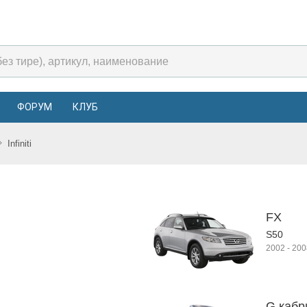
ФОРУМ
КЛУБ
Infiniti
FX
S50
2002
-
200
G кабри