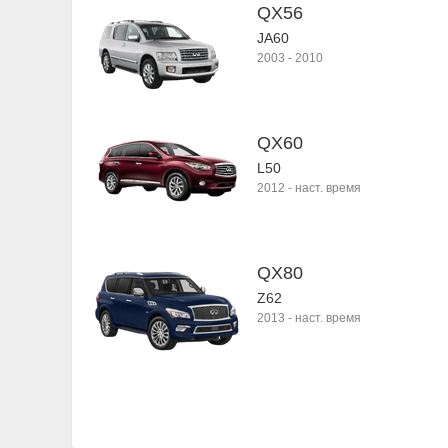
QX56
JA60
2003
-
2010
QX60
L50
2012
-
наст. время
QX80
Z62
2013
-
наст. время