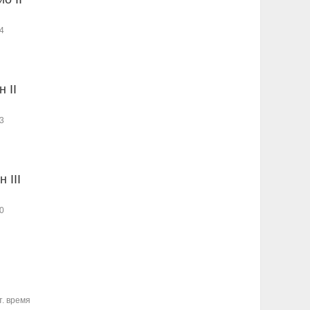
4
 II
3
 III
0
т. время