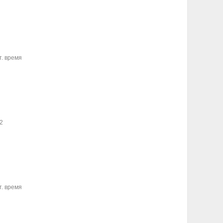
т. время
2
I
т. время