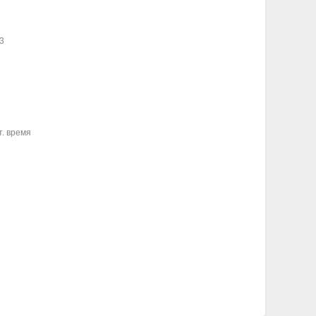
I
3
т. время