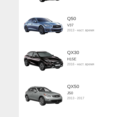
Q50
V37
2013
-
наст. время
QX30
H15E
2016
-
наст. время
QX50
J50
2013
-
2017