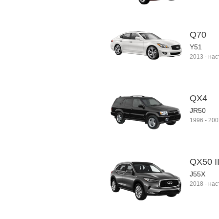
Q70
Y51
2013
-
нас
QX4
JR50
1996
-
200
QX50 I
J55X
2018
-
нас