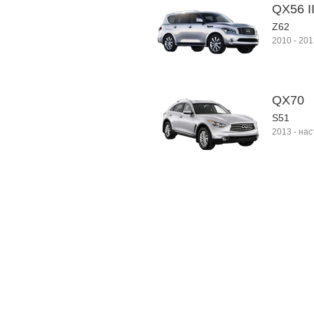
QX56 I
Z62
2010
-
201
QX70
S51
2013
-
нас