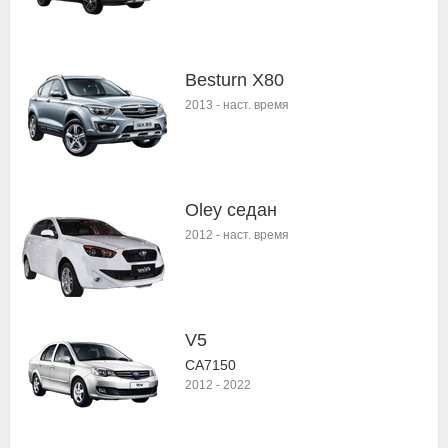
Besturn X80
2013
-
наст. время
Oley седан
2012
-
наст. время
V5
CA7150
2012
-
2022