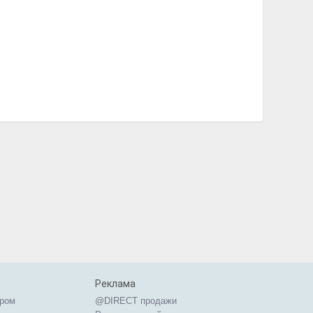
Реклама
ером
@DIRECT продажи