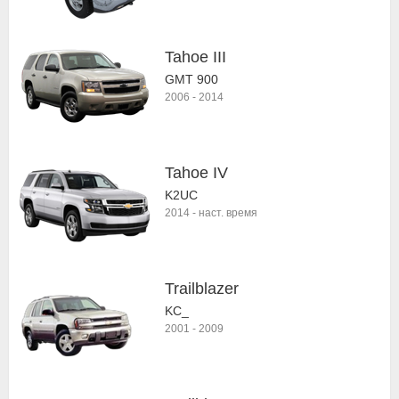
Tahoe III
GMT 900
2006
-
2014
Tahoe IV
K2UC
2014
-
наст. время
Trailblazer
KC_
2001
-
2009