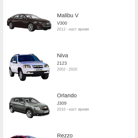
Malibu V
V300
2012
-
наст. время
Niva
2123
2002
-
2020
Orlando
J309
2010
-
наст. время
Rezzo