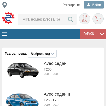
Регистрация
Войти
ГАРАЖ
Год выпуска:
Выбрать год
Aveo седан
T200
2003
-
2008
Aveo седан II
T250,T255
2005
-
2014