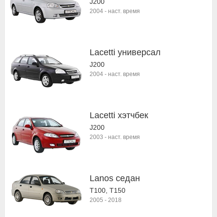
J200
2004
-
наст. время
Lacetti универсал
J200
2004
-
наст. время
Lacetti хэтчбек
J200
2003
-
наст. время
Lanos седан
T100, T150
2005
-
2018