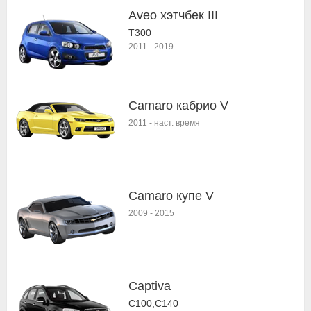
Aveo хэтчбек III
T300
2011
-
2019
Camaro кабрио V
2011
-
наст. время
Camaro купе V
2009
-
2015
Captiva
C100,C140