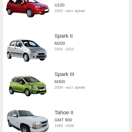
U100
2003
-
наст. время
Spark II
M200
2005
-
2010
Spark III
M300
2009
-
наст. время
Tahoe II
GMT 800
1999
-
2006