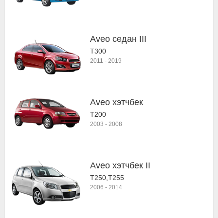
Aveo седан III
T300
2011
-
2019
Aveo хэтчбек
T200
2003
-
2008
Aveo хэтчбек II
T250,T255
2006
-
2014