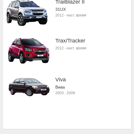
Trailblazer II
31UX
2012
-
наст. время
Trax/Tracker
2012
-
наст. время
Viva
Вива
2003
-
2008