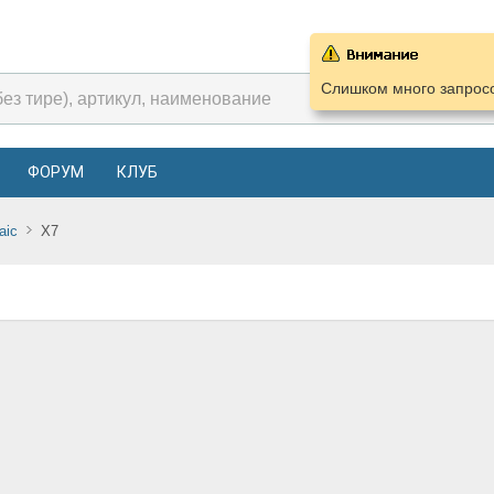
Слишком много запросо
ФОРУМ
КЛУБ
aic
X7